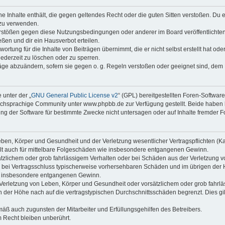
ine Inhalte enthält, die gegen geltendes Recht oder die guten Sitten verstoßen. Du 
 zu verwenden.
erstößen gegen diese Nutzungsbedingungen oder anderer im Board veröffentlichte
ßen und dir ein Hausverbot erteilen.
ortung für die Inhalte von Beiträgen übernimmt, die er nicht selbst erstellt hat od
jederzeit zu löschen oder zu sperren.
räge abzuändern, sofern sie gegen o. g. Regeln verstoßen oder geeignet sind, dem
 unter der „
GNU General Public License v2
“ (GPL) bereitgestellten Foren-Softwa
chsprachige Community unter www.phpbb.de zur Verfügung gestellt. Beide haben ke
g der Software für bestimmte Zwecke nicht untersagen oder auf Inhalte fremder F
ben, Körper und Gesundheit und der Verletzung wesentlicher Vertragspflichten (Kard
gilt auch für mittelbare Folgeschäden wie insbesondere entgangenen Gewinn.
ätzlichem oder grob fahrlässigem Verhalten oder bei Schäden aus der Verletzung 
 die bei Vertragsschluss typischerweise vorhersehbaren Schäden und im übrigen de
wie insbesondere entgangenen Gewinn.
erletzung von Leben, Körper und Gesundheit oder vorsätzlichem oder grob fahrläs
der Höhe nach auf die vertragstypischen Durchschnittsschäden begrenzt. Dies gi
mäß auch zugunsten der Mitarbeiter und Erfüllungsgehilfen des Betreibers.
 Recht bleiben unberührt.