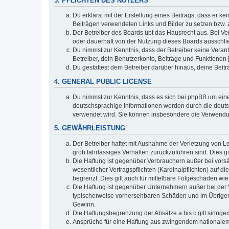
3. PFLICHTEN DES NUTZERS
Du erklärst mit der Erstellung eines Beitrags, dass er ke
Beiträgen verwendeten Links und Bilder zu setzen bzw.
Der Betreiber des Boards übt das Hausrecht aus. Bei V
oder dauerhaft von der Nutzung dieses Boards ausschlie
Du nimmst zur Kenntnis, dass der Betreiber keine Verantw
Betreiber, dein Benutzerkonto, Beiträge und Funktionen 
Du gestattest dem Betreiber darüber hinaus, deine Beit
4. GENERAL PUBLIC LICENSE
Du nimmst zur Kenntnis, dass es sich bei phpBB um eine
deutschsprachige Informationen werden durch die deuts
verwendet wird. Sie können insbesondere die Verwendun
5. GEWÄHRLEISTUNG
Der Betreiber haftet mit Ausnahme der Verletzung von Le
grob fahrlässiges Verhalten zurückzuführen sind. Dies 
Die Haftung ist gegenüber Verbrauchern außer bei vors
wesentlicher Vertragspflichten (Kardinalpflichten) auf
begrenzt. Dies gilt auch für mittelbare Folgeschäden 
Die Haftung ist gegenüber Unternehmern außer bei der V
typischerweise vorhersehbaren Schäden und im Übrigen 
Gewinn.
Die Haftungsbegrenzung der Absätze a bis c gilt sinnge
Ansprüche für eine Haftung aus zwingendem nationalem