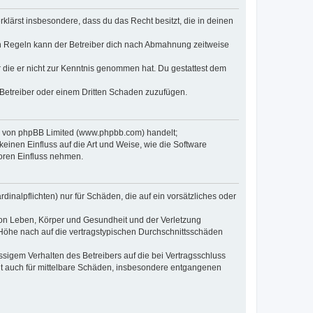
erklärst insbesondere, dass du das Recht besitzt, die in deinen
n Regeln kann der Betreiber dich nach Abmahnung zeitweise
er die er nicht zur Kenntnis genommen hat. Du gestattest dem
 Betreiber oder einem Dritten Schaden zuzufügen.
re von phpBB Limited (www.phpbb.com) handelt;
inen Einfluss auf die Art und Weise, wie die Software
oren Einfluss nehmen.
inalpflichten) nur für Schäden, die auf ein vorsätzliches oder
von Leben, Körper und Gesundheit und der Verletzung
r Höhe nach auf die vertragstypischen Durchschnittsschäden
sigem Verhalten des Betreibers auf die bei Vertragsschluss
lt auch für mittelbare Schäden, insbesondere entgangenen