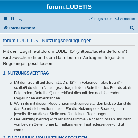
forum.LUDETIS
FAQ
Registrieren
Anmelden
S
Foren-Übersicht
u
forum.LUDETIS - Nutzungsbedingungen
c
h
Mit dem Zugriff auf „forum.LUDETIS“ („https://ludetis.de/forum“)
wird zwischen dir und dem Betreiber ein Vertrag mit folgenden
e
Regelungen geschlossen:
1. NUTZUNGSVERTRAG
Mit dem Zugriff auf „forum.LUDETIS“ (im Folgenden „das Board“)
schließt du einen Nutzungsvertrag mit dem Betreiber des Boards ab (im
Folgenden „Betreiber“) und erklärst dich mit den nachfolgenden
Regelungen einverstanden.
Wenn du mit diesen Regelungen nicht einverstanden bist, so darfst du
das Board nicht weiter nutzen. Für die Nutzung des Boards gelten
jeweils die an dieser Stelle veröffentlichten Regelungen.
Der Nutzungsvertrag wird auf unbestimmte Zeit geschlossen und kann
von beiden Seiten ohne Einhaltung einer Frist jederzeit gekündigt
werden.