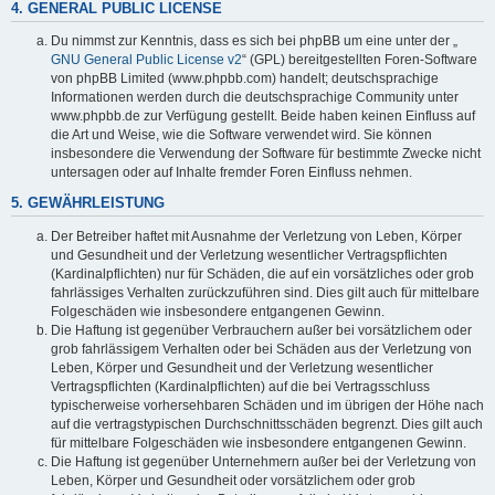
4. GENERAL PUBLIC LICENSE
Du nimmst zur Kenntnis, dass es sich bei phpBB um eine unter der „
GNU General Public License v2
“ (GPL) bereitgestellten Foren-Software
von phpBB Limited (www.phpbb.com) handelt; deutschsprachige
Informationen werden durch die deutschsprachige Community unter
www.phpbb.de zur Verfügung gestellt. Beide haben keinen Einfluss auf
die Art und Weise, wie die Software verwendet wird. Sie können
insbesondere die Verwendung der Software für bestimmte Zwecke nicht
untersagen oder auf Inhalte fremder Foren Einfluss nehmen.
5. GEWÄHRLEISTUNG
Der Betreiber haftet mit Ausnahme der Verletzung von Leben, Körper
und Gesundheit und der Verletzung wesentlicher Vertragspflichten
(Kardinalpflichten) nur für Schäden, die auf ein vorsätzliches oder grob
fahrlässiges Verhalten zurückzuführen sind. Dies gilt auch für mittelbare
Folgeschäden wie insbesondere entgangenen Gewinn.
Die Haftung ist gegenüber Verbrauchern außer bei vorsätzlichem oder
grob fahrlässigem Verhalten oder bei Schäden aus der Verletzung von
Leben, Körper und Gesundheit und der Verletzung wesentlicher
Vertragspflichten (Kardinalpflichten) auf die bei Vertragsschluss
typischerweise vorhersehbaren Schäden und im übrigen der Höhe nach
auf die vertragstypischen Durchschnittsschäden begrenzt. Dies gilt auch
für mittelbare Folgeschäden wie insbesondere entgangenen Gewinn.
Die Haftung ist gegenüber Unternehmern außer bei der Verletzung von
Leben, Körper und Gesundheit oder vorsätzlichem oder grob