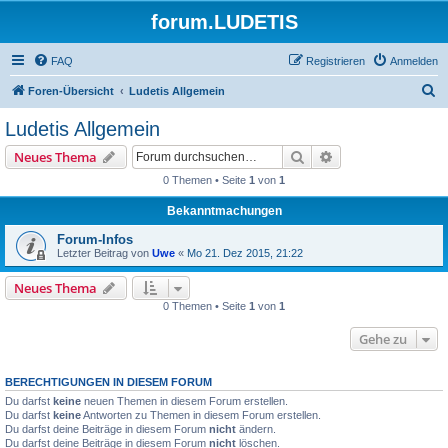
forum.LUDETIS
FAQ
Registrieren
Anmelden
S
Foren-Übersicht
Ludetis Allgemein
u
Ludetis Allgemein
c
Suche
Erweiterte Suche
Neues Thema
h
0 Themen • Seite
1
von
1
e
Bekanntmachungen
Forum-Infos
Letzter Beitrag von
Uwe
«
Mo 21. Dez 2015, 21:22
Neues Thema
0 Themen • Seite
1
von
1
Gehe zu
BERECHTIGUNGEN IN DIESEM FORUM
Du darfst
keine
neuen Themen in diesem Forum erstellen.
Du darfst
keine
Antworten zu Themen in diesem Forum erstellen.
Du darfst deine Beiträge in diesem Forum
nicht
ändern.
Du darfst deine Beiträge in diesem Forum
nicht
löschen.