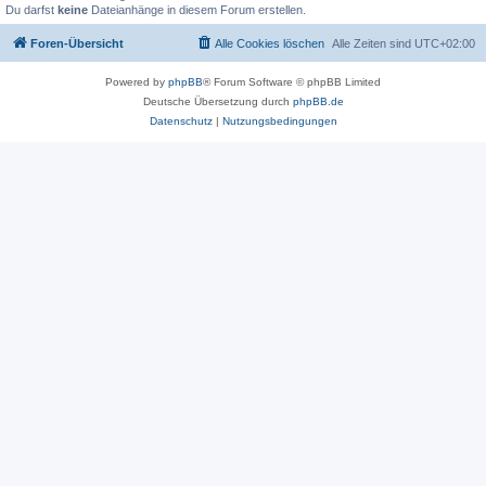
Du darfst
keine
Dateianhänge in diesem Forum erstellen.
Foren-Übersicht
Alle Cookies löschen
Alle Zeiten sind
UTC+02:00
Powered by
phpBB
® Forum Software © phpBB Limited
Deutsche Übersetzung durch
phpBB.de
Datenschutz
|
Nutzungsbedingungen