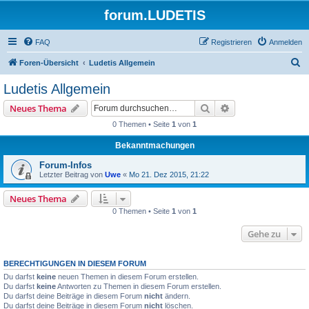
forum.LUDETIS
FAQ
Registrieren
Anmelden
S
Foren-Übersicht
Ludetis Allgemein
u
Ludetis Allgemein
c
Suche
Erweiterte Suche
Neues Thema
h
0 Themen • Seite
1
von
1
e
Bekanntmachungen
Forum-Infos
Letzter Beitrag von
Uwe
«
Mo 21. Dez 2015, 21:22
Neues Thema
0 Themen • Seite
1
von
1
Gehe zu
BERECHTIGUNGEN IN DIESEM FORUM
Du darfst
keine
neuen Themen in diesem Forum erstellen.
Du darfst
keine
Antworten zu Themen in diesem Forum erstellen.
Du darfst deine Beiträge in diesem Forum
nicht
ändern.
Du darfst deine Beiträge in diesem Forum
nicht
löschen.