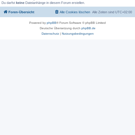
Du darfst
keine
Dateianhänge in diesem Forum erstellen.
Foren-Übersicht
Alle Cookies löschen
Alle Zeiten sind
UTC+02:00
Powered by
phpBB
® Forum Software © phpBB Limited
Deutsche Übersetzung durch
phpBB.de
Datenschutz
|
Nutzungsbedingungen