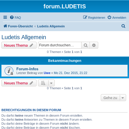
forum.LUDETIS
FAQ
Registrieren
Anmelden
S
Foren-Übersicht
Ludetis Allgemein
u
Ludetis Allgemein
c
Suche
Erweiterte Suche
Neues Thema
h
0 Themen • Seite
1
von
1
e
Bekanntmachungen
Forum-Infos
Letzter Beitrag von
Uwe
«
Mo 21. Dez 2015, 21:22
Neues Thema
0 Themen • Seite
1
von
1
Gehe zu
BERECHTIGUNGEN IN DIESEM FORUM
Du darfst
keine
neuen Themen in diesem Forum erstellen.
Du darfst
keine
Antworten zu Themen in diesem Forum erstellen.
Du darfst deine Beiträge in diesem Forum
nicht
ändern.
Du darfst deine Beiträge in diesem Forum
nicht
löschen.