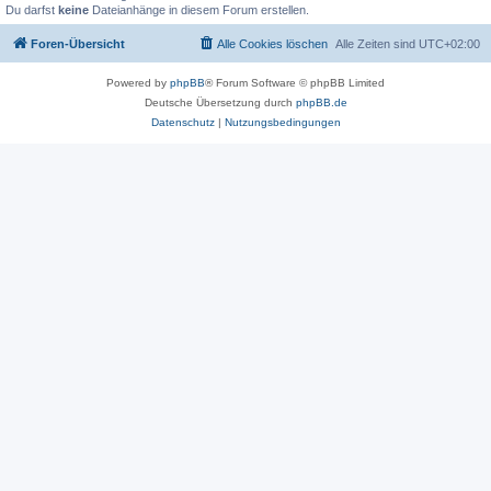
Du darfst
keine
Dateianhänge in diesem Forum erstellen.
Foren-Übersicht
Alle Cookies löschen
Alle Zeiten sind
UTC+02:00
Powered by
phpBB
® Forum Software © phpBB Limited
Deutsche Übersetzung durch
phpBB.de
Datenschutz
|
Nutzungsbedingungen