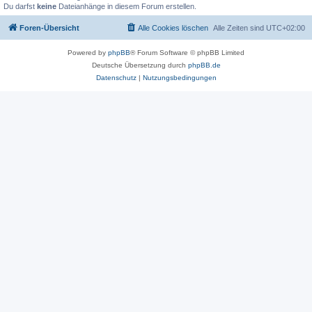
Du darfst
keine
Dateianhänge in diesem Forum erstellen.
Foren-Übersicht
Alle Cookies löschen
Alle Zeiten sind
UTC+02:00
Powered by
phpBB
® Forum Software © phpBB Limited
Deutsche Übersetzung durch
phpBB.de
Datenschutz
|
Nutzungsbedingungen