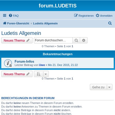
forum.LUDETIS
FAQ
Registrieren
Anmelden
S
Foren-Übersicht
Ludetis Allgemein
u
Ludetis Allgemein
c
Suche
Erweiterte Suche
Neues Thema
h
0 Themen • Seite
1
von
1
e
Bekanntmachungen
Forum-Infos
Letzter Beitrag von
Uwe
«
Mo 21. Dez 2015, 21:22
Neues Thema
0 Themen • Seite
1
von
1
Gehe zu
BERECHTIGUNGEN IN DIESEM FORUM
Du darfst
keine
neuen Themen in diesem Forum erstellen.
Du darfst
keine
Antworten zu Themen in diesem Forum erstellen.
Du darfst deine Beiträge in diesem Forum
nicht
ändern.
Du darfst deine Beiträge in diesem Forum
nicht
löschen.