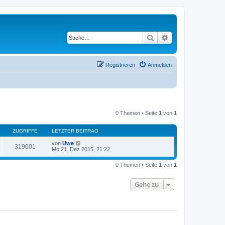
Suche
Erweiterte Suche
Registrieren
Anmelden
0 Themen • Seite
1
von
1
ZUGRIFFE
LETZTER BEITRAG
von
Uwe
319001
Mo 21. Dez 2015, 21:22
0 Themen • Seite
1
von
1
Gehe zu