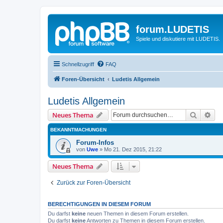
forum.LUDETIS
Spiele und diskutiere mit LUDETIS.
Schnellzugriff
FAQ
Foren-Übersicht
Ludetis Allgemein
Ludetis Allgemein
Suche
Erw
Neues Thema
BEKANNTMACHUNGEN
Forum-Infos
von
Uwe
»
Mo 21. Dez 2015, 21:22
Neues Thema
Zurück zur Foren-Übersicht
BERECHTIGUNGEN IN DIESEM FORUM
Du darfst
keine
neuen Themen in diesem Forum erstellen.
Du darfst
keine
Antworten zu Themen in diesem Forum erstellen.