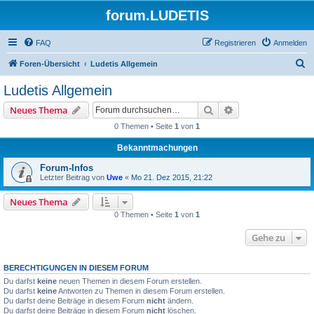
forum.LUDETIS
FAQ
Registrieren
Anmelden
S
Foren-Übersicht
Ludetis Allgemein
u
Ludetis Allgemein
c
Suche
Erweiterte Suche
Neues Thema
h
0 Themen • Seite
1
von
1
e
Bekanntmachungen
Forum-Infos
Letzter Beitrag von
Uwe
«
Mo 21. Dez 2015, 21:22
Neues Thema
0 Themen • Seite
1
von
1
Gehe zu
BERECHTIGUNGEN IN DIESEM FORUM
Du darfst
keine
neuen Themen in diesem Forum erstellen.
Du darfst
keine
Antworten zu Themen in diesem Forum erstellen.
Du darfst deine Beiträge in diesem Forum
nicht
ändern.
Du darfst deine Beiträge in diesem Forum
nicht
löschen.