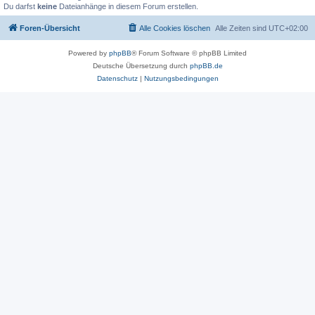
Du darfst
keine
Dateianhänge in diesem Forum erstellen.
Foren-Übersicht
Alle Cookies löschen
Alle Zeiten sind
UTC+02:00
Powered by
phpBB
® Forum Software © phpBB Limited
Deutsche Übersetzung durch
phpBB.de
Datenschutz
|
Nutzungsbedingungen