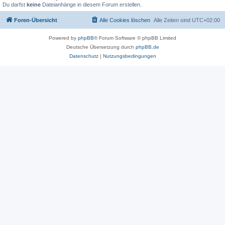
Du darfst
keine
Dateianhänge in diesem Forum erstellen.
Foren-Übersicht
Alle Cookies löschen
Alle Zeiten sind
UTC+02:00
Powered by
phpBB
® Forum Software © phpBB Limited
Deutsche Übersetzung durch
phpBB.de
Datenschutz
|
Nutzungsbedingungen