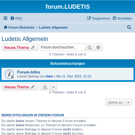
forum.LUDETIS
FAQ
Registrieren
Anmelden
S
Foren-Übersicht
Ludetis Allgemein
u
Ludetis Allgemein
c
Suche
Erweiterte Suche
Neues Thema
h
0 Themen • Seite
1
von
1
e
Bekanntmachungen
Forum-Infos
Letzter Beitrag von
Uwe
«
Mo 21. Dez 2015, 21:22
Neues Thema
0 Themen • Seite
1
von
1
Gehe zu
BERECHTIGUNGEN IN DIESEM FORUM
Du darfst
keine
neuen Themen in diesem Forum erstellen.
Du darfst
keine
Antworten zu Themen in diesem Forum erstellen.
Du darfst deine Beiträge in diesem Forum
nicht
ändern.
Du darfst deine Beiträge in diesem Forum
nicht
löschen.