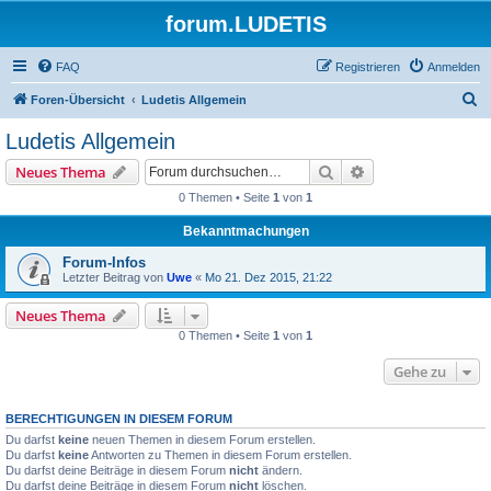
forum.LUDETIS
FAQ
Registrieren
Anmelden
S
Foren-Übersicht
Ludetis Allgemein
u
Ludetis Allgemein
c
Suche
Erweiterte Suche
Neues Thema
h
0 Themen • Seite
1
von
1
e
Bekanntmachungen
Forum-Infos
Letzter Beitrag von
Uwe
«
Mo 21. Dez 2015, 21:22
Neues Thema
0 Themen • Seite
1
von
1
Gehe zu
BERECHTIGUNGEN IN DIESEM FORUM
Du darfst
keine
neuen Themen in diesem Forum erstellen.
Du darfst
keine
Antworten zu Themen in diesem Forum erstellen.
Du darfst deine Beiträge in diesem Forum
nicht
ändern.
Du darfst deine Beiträge in diesem Forum
nicht
löschen.