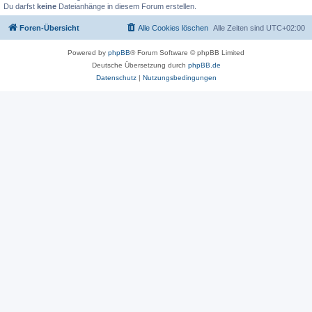
Du darfst
keine
Dateianhänge in diesem Forum erstellen.
Foren-Übersicht
Alle Cookies löschen
Alle Zeiten sind
UTC+02:00
Powered by
phpBB
® Forum Software © phpBB Limited
Deutsche Übersetzung durch
phpBB.de
Datenschutz
|
Nutzungsbedingungen