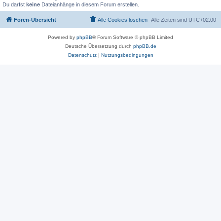
Du darfst
keine
Dateianhänge in diesem Forum erstellen.
Foren-Übersicht
Alle Cookies löschen
Alle Zeiten sind
UTC+02:00
Powered by
phpBB
® Forum Software © phpBB Limited
Deutsche Übersetzung durch
phpBB.de
Datenschutz
|
Nutzungsbedingungen