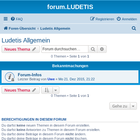
forum.LUDETIS
FAQ
Registrieren
Anmelden
S
Foren-Übersicht
Ludetis Allgemein
u
Ludetis Allgemein
c
Suche
Erweiterte Suche
Neues Thema
h
0 Themen • Seite
1
von
1
e
Bekanntmachungen
Forum-Infos
Letzter Beitrag von
Uwe
«
Mo 21. Dez 2015, 21:22
Neues Thema
0 Themen • Seite
1
von
1
Gehe zu
BERECHTIGUNGEN IN DIESEM FORUM
Du darfst
keine
neuen Themen in diesem Forum erstellen.
Du darfst
keine
Antworten zu Themen in diesem Forum erstellen.
Du darfst deine Beiträge in diesem Forum
nicht
ändern.
Du darfst deine Beiträge in diesem Forum
nicht
löschen.