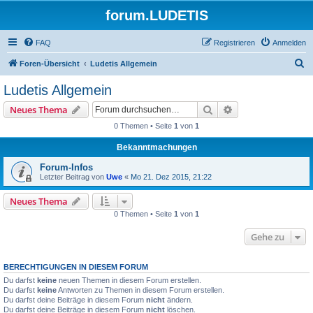
forum.LUDETIS
FAQ
Registrieren
Anmelden
S
Foren-Übersicht
Ludetis Allgemein
u
Ludetis Allgemein
c
Suche
Erweiterte Suche
Neues Thema
h
0 Themen • Seite
1
von
1
e
Bekanntmachungen
Forum-Infos
Letzter Beitrag von
Uwe
«
Mo 21. Dez 2015, 21:22
Neues Thema
0 Themen • Seite
1
von
1
Gehe zu
BERECHTIGUNGEN IN DIESEM FORUM
Du darfst
keine
neuen Themen in diesem Forum erstellen.
Du darfst
keine
Antworten zu Themen in diesem Forum erstellen.
Du darfst deine Beiträge in diesem Forum
nicht
ändern.
Du darfst deine Beiträge in diesem Forum
nicht
löschen.