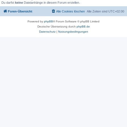
Du darfst
keine
Dateianhänge in diesem Forum erstellen.
Foren-Übersicht
Alle Cookies löschen
Alle Zeiten sind
UTC+02:00
Powered by
phpBB
® Forum Software © phpBB Limited
Deutsche Übersetzung durch
phpBB.de
Datenschutz
|
Nutzungsbedingungen