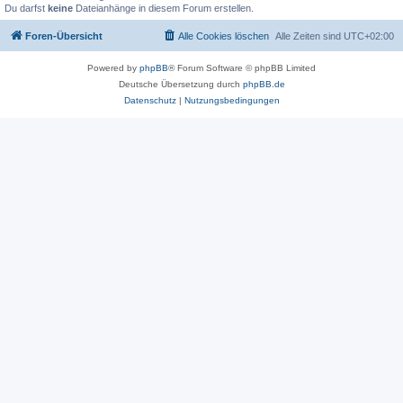
Du darfst
keine
Dateianhänge in diesem Forum erstellen.
Foren-Übersicht
Alle Cookies löschen
Alle Zeiten sind
UTC+02:00
Powered by
phpBB
® Forum Software © phpBB Limited
Deutsche Übersetzung durch
phpBB.de
Datenschutz
|
Nutzungsbedingungen