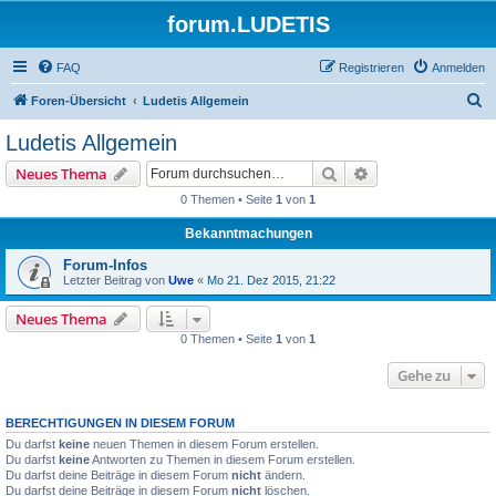
forum.LUDETIS
FAQ
Registrieren
Anmelden
S
Foren-Übersicht
Ludetis Allgemein
u
Ludetis Allgemein
c
Suche
Erweiterte Suche
Neues Thema
h
0 Themen • Seite
1
von
1
e
Bekanntmachungen
Forum-Infos
Letzter Beitrag von
Uwe
«
Mo 21. Dez 2015, 21:22
Neues Thema
0 Themen • Seite
1
von
1
Gehe zu
BERECHTIGUNGEN IN DIESEM FORUM
Du darfst
keine
neuen Themen in diesem Forum erstellen.
Du darfst
keine
Antworten zu Themen in diesem Forum erstellen.
Du darfst deine Beiträge in diesem Forum
nicht
ändern.
Du darfst deine Beiträge in diesem Forum
nicht
löschen.