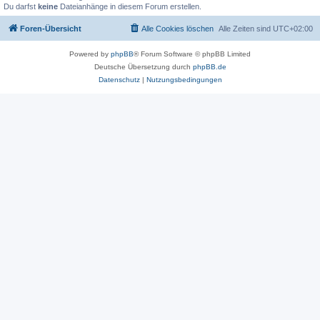
Du darfst
keine
Dateianhänge in diesem Forum erstellen.
Foren-Übersicht
Alle Cookies löschen
Alle Zeiten sind
UTC+02:00
Powered by
phpBB
® Forum Software © phpBB Limited
Deutsche Übersetzung durch
phpBB.de
Datenschutz
|
Nutzungsbedingungen