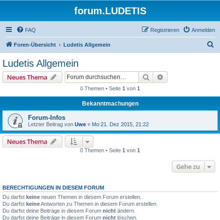
forum.LUDETIS
FAQ
Registrieren
Anmelden
S
Foren-Übersicht
Ludetis Allgemein
u
Ludetis Allgemein
c
Suche
Erweiterte Suche
Neues Thema
h
0 Themen • Seite
1
von
1
e
Bekanntmachungen
Forum-Infos
Letzter Beitrag von
Uwe
«
Mo 21. Dez 2015, 21:22
Neues Thema
0 Themen • Seite
1
von
1
Gehe zu
BERECHTIGUNGEN IN DIESEM FORUM
Du darfst
keine
neuen Themen in diesem Forum erstellen.
Du darfst
keine
Antworten zu Themen in diesem Forum erstellen.
Du darfst deine Beiträge in diesem Forum
nicht
ändern.
Du darfst deine Beiträge in diesem Forum
nicht
löschen.