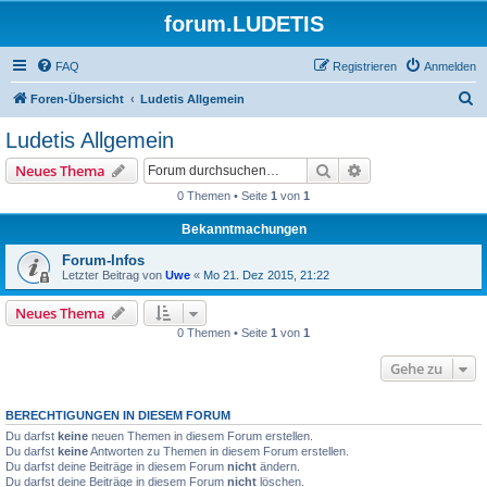
forum.LUDETIS
FAQ
Registrieren
Anmelden
S
Foren-Übersicht
Ludetis Allgemein
u
Ludetis Allgemein
c
Suche
Erweiterte Suche
Neues Thema
h
0 Themen • Seite
1
von
1
e
Bekanntmachungen
Forum-Infos
Letzter Beitrag von
Uwe
«
Mo 21. Dez 2015, 21:22
Neues Thema
0 Themen • Seite
1
von
1
Gehe zu
BERECHTIGUNGEN IN DIESEM FORUM
Du darfst
keine
neuen Themen in diesem Forum erstellen.
Du darfst
keine
Antworten zu Themen in diesem Forum erstellen.
Du darfst deine Beiträge in diesem Forum
nicht
ändern.
Du darfst deine Beiträge in diesem Forum
nicht
löschen.