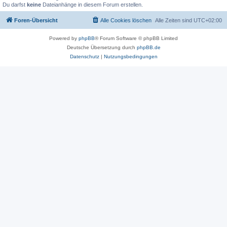
Du darfst
keine
Dateianhänge in diesem Forum erstellen.
Foren-Übersicht
Alle Cookies löschen
Alle Zeiten sind
UTC+02:00
Powered by
phpBB
® Forum Software © phpBB Limited
Deutsche Übersetzung durch
phpBB.de
Datenschutz
|
Nutzungsbedingungen