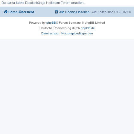
Du darfst
keine
Dateianhänge in diesem Forum erstellen.
Foren-Übersicht
Alle Cookies löschen
Alle Zeiten sind
UTC+02:00
Powered by
phpBB
® Forum Software © phpBB Limited
Deutsche Übersetzung durch
phpBB.de
Datenschutz
|
Nutzungsbedingungen