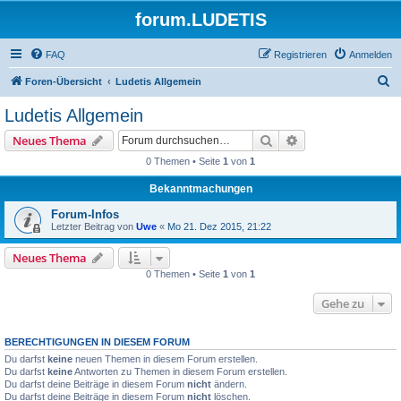
forum.LUDETIS
FAQ
Registrieren
Anmelden
S
Foren-Übersicht
Ludetis Allgemein
u
Ludetis Allgemein
c
Suche
Erweiterte Suche
Neues Thema
h
0 Themen • Seite
1
von
1
e
Bekanntmachungen
Forum-Infos
Letzter Beitrag von
Uwe
«
Mo 21. Dez 2015, 21:22
Neues Thema
0 Themen • Seite
1
von
1
Gehe zu
BERECHTIGUNGEN IN DIESEM FORUM
Du darfst
keine
neuen Themen in diesem Forum erstellen.
Du darfst
keine
Antworten zu Themen in diesem Forum erstellen.
Du darfst deine Beiträge in diesem Forum
nicht
ändern.
Du darfst deine Beiträge in diesem Forum
nicht
löschen.