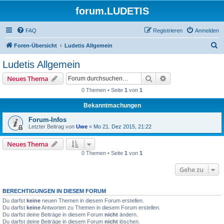
forum.LUDETIS
FAQ
Registrieren
Anmelden
S
Foren-Übersicht
Ludetis Allgemein
u
Ludetis Allgemein
c
Suche
Erweiterte Suche
Neues Thema
h
0 Themen • Seite
1
von
1
e
Bekanntmachungen
Forum-Infos
Letzter Beitrag von
Uwe
«
Mo 21. Dez 2015, 21:22
Neues Thema
0 Themen • Seite
1
von
1
Gehe zu
BERECHTIGUNGEN IN DIESEM FORUM
Du darfst
keine
neuen Themen in diesem Forum erstellen.
Du darfst
keine
Antworten zu Themen in diesem Forum erstellen.
Du darfst deine Beiträge in diesem Forum
nicht
ändern.
Du darfst deine Beiträge in diesem Forum
nicht
löschen.