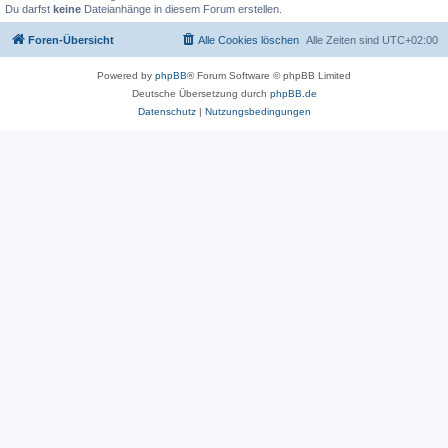
Du darfst
keine
Dateianhänge in diesem Forum erstellen.
Foren-Übersicht
Alle Cookies löschen
Alle Zeiten sind
UTC+02:00
Powered by
phpBB
® Forum Software © phpBB Limited
Deutsche Übersetzung durch
phpBB.de
Datenschutz
|
Nutzungsbedingungen