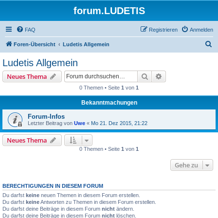
forum.LUDETIS
FAQ
Registrieren
Anmelden
S
Foren-Übersicht
Ludetis Allgemein
u
Ludetis Allgemein
c
Suche
Erweiterte Suche
Neues Thema
h
0 Themen • Seite
1
von
1
e
Bekanntmachungen
Forum-Infos
Letzter Beitrag von
Uwe
«
Mo 21. Dez 2015, 21:22
Neues Thema
0 Themen • Seite
1
von
1
Gehe zu
BERECHTIGUNGEN IN DIESEM FORUM
Du darfst
keine
neuen Themen in diesem Forum erstellen.
Du darfst
keine
Antworten zu Themen in diesem Forum erstellen.
Du darfst deine Beiträge in diesem Forum
nicht
ändern.
Du darfst deine Beiträge in diesem Forum
nicht
löschen.