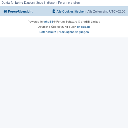
Du darfst
keine
Dateianhänge in diesem Forum erstellen.
Foren-Übersicht
Alle Cookies löschen
Alle Zeiten sind
UTC+02:00
Powered by
phpBB
® Forum Software © phpBB Limited
Deutsche Übersetzung durch
phpBB.de
Datenschutz
|
Nutzungsbedingungen