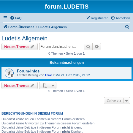
forum.LUDETIS
FAQ
Registrieren
Anmelden
S
Foren-Übersicht
Ludetis Allgemein
u
Ludetis Allgemein
c
Suche
Erweiterte Suche
Neues Thema
h
0 Themen • Seite
1
von
1
e
Bekanntmachungen
Forum-Infos
Letzter Beitrag von
Uwe
«
Mo 21. Dez 2015, 21:22
Neues Thema
0 Themen • Seite
1
von
1
Gehe zu
BERECHTIGUNGEN IN DIESEM FORUM
Du darfst
keine
neuen Themen in diesem Forum erstellen.
Du darfst
keine
Antworten zu Themen in diesem Forum erstellen.
Du darfst deine Beiträge in diesem Forum
nicht
ändern.
Du darfst deine Beiträge in diesem Forum
nicht
löschen.