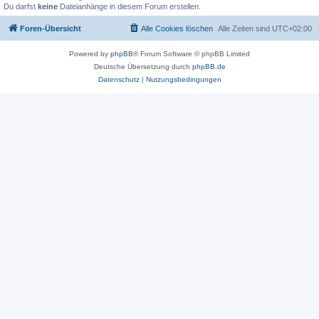
Du darfst
keine
Dateianhänge in diesem Forum erstellen.
Foren-Übersicht
Alle Cookies löschen
Alle Zeiten sind
UTC+02:00
Powered by
phpBB
® Forum Software © phpBB Limited
Deutsche Übersetzung durch
phpBB.de
Datenschutz
|
Nutzungsbedingungen